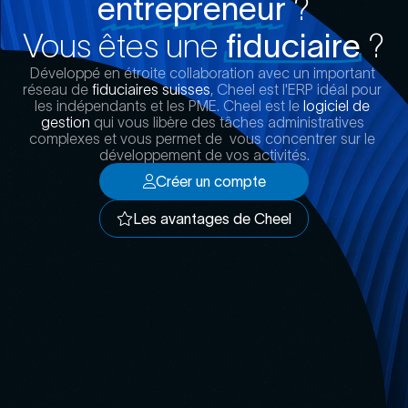
entrepreneur
?
Vous êtes une
fiduciaire
?
Développé en étroite collaboration avec un important 
réseau de 
fiduciaires suisses
, Cheel est l'ERP idéal pour 
les indépendants et les PME. Cheel est le 
logiciel de 
gestion
 qui vous libère des tâches administratives 
complexes et vous permet de  vous concentrer sur le 
développement de vos activités.
Créer un compte
Créer un compte
Les avantages de Cheel
Les avantages de Cheel